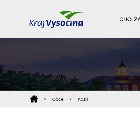
CHCI Z
>
Obce
>
Kožlí