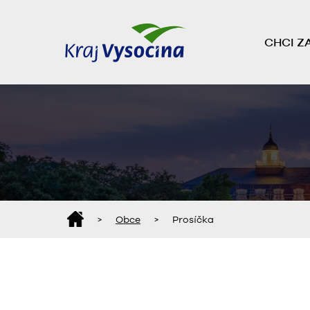
CHCI Z
>
Obce
>
Prosíčka