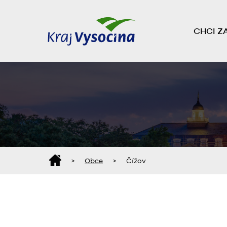
CHCI Z
>
Obce
>
Čížov