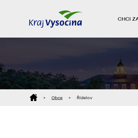
CHCI Z
>
Obce
>
Řídelov