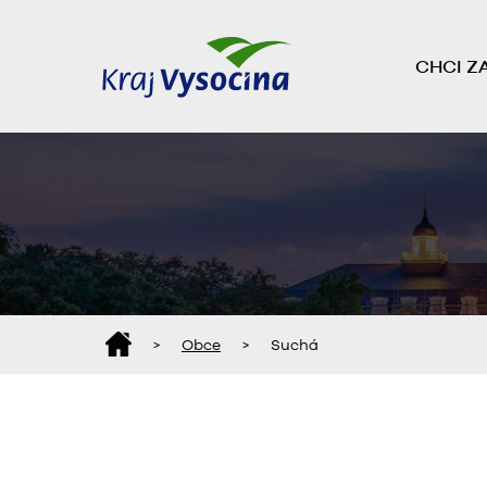
CHCI Z
>
Obce
>
Suchá