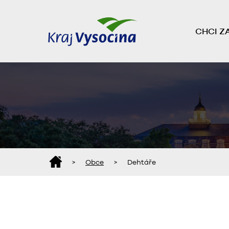
CHCI Z
>
Obce
>
Dehtáře