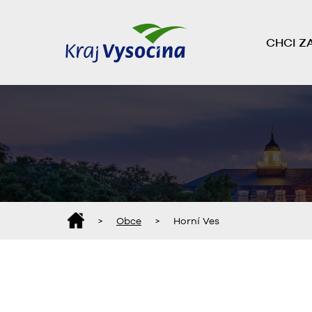
CHCI Z
>
Obce
>
Horní Ves