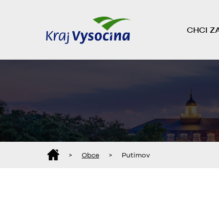
CHCI Z
>
Obce
>
Putimov