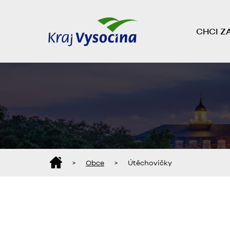
CHCI Z
>
Obce
>
Útěchovičky