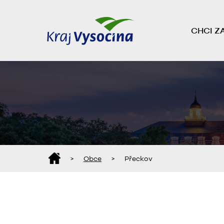
CHCI Z
>
Obce
>
Přeckov