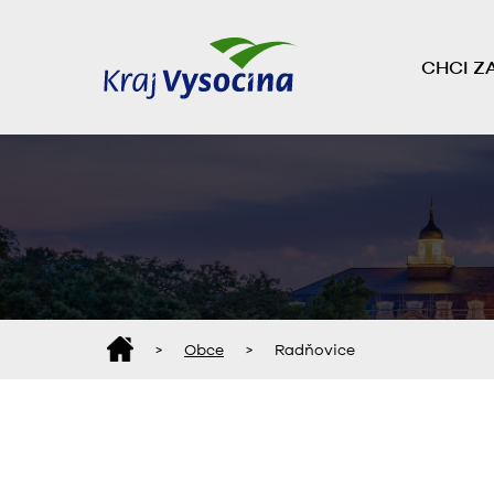
CHCI Z
>
Obce
>
Radňovice