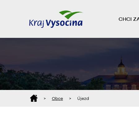
CHCI Z
>
Obce
>
Újezd