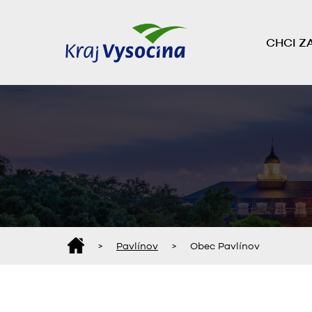
CHCI Z
>
Pavlínov
>
Obec Pavlínov